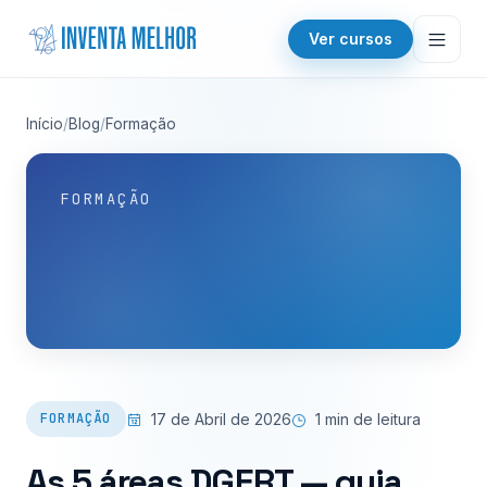
Saltar para o conteúdo
Ver cursos
Início
/
Blog
/
Formação
FORMAÇÃO
17 de Abril de 2026
1 min de leitura
FORMAÇÃO
As 5 áreas DGERT — guia