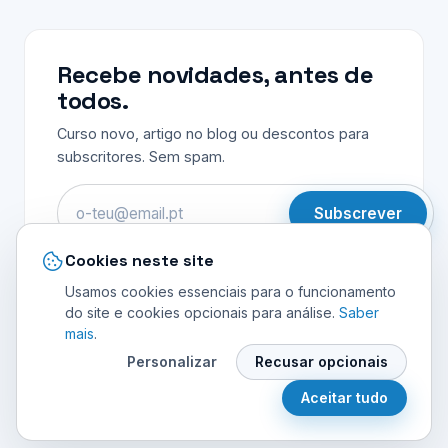
Recebe novidades, antes de
todos.
Curso novo, artigo no blog ou descontos para
subscritores. Sem spam.
Email
Subscrever
Cookies neste site
Usamos cookies essenciais para o funcionamento
do site e cookies opcionais para análise.
Saber
mais
.
© 2026 INVENTA MELHOR UNIPESSOAL LDA. Todos os
Personalizar
Recusar opcionais
direitos reservados.
Política de Privacidade
Termos e Condições
Cookies
Aceitar tudo
Preferências de cookies
Livro de Reclamações