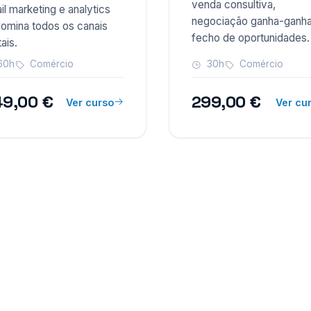
venda consultiva,
il marketing e analytics
negociação ganha-ganha
omina todos os canais
fecho de oportunidades.
tais.
60h
Comércio
30h
Comércio
9,00 €
299,00 €
Ver curso
Ver cu