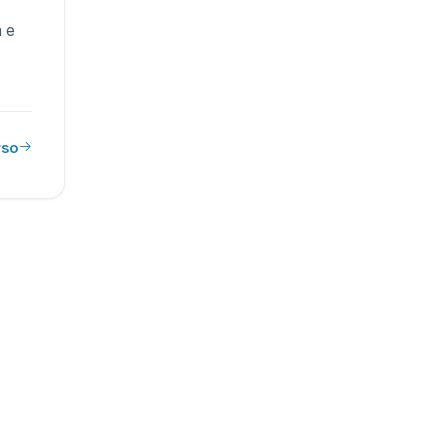
 e
rso