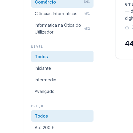
Comércio
341
ema
— d
Ciências Informáticas
481
digi
Informática na Ótica do
482
Utilizador
44
NÍVEL
Todos
Iniciante
Intermédio
Avançado
PREÇO
Todos
Até 200 €