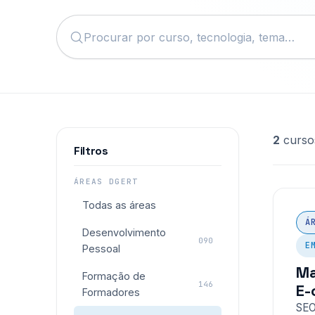
2
curso
Filtros
ÁREAS DGERT
Todas as áreas
Á
Desenvolvimento
090
E
Pessoal
Ma
Formação de
146
E-
Formadores
SEO