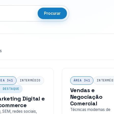
Procurar
s
REA 341
INTERMÉDIO
ÁREA 341
INTERMÉD
Vendas e
M DESTAQUE
Negociação
rketing Digital e
Comercial
commerce
Técnicas modernas de
, SEM, redes sociais,