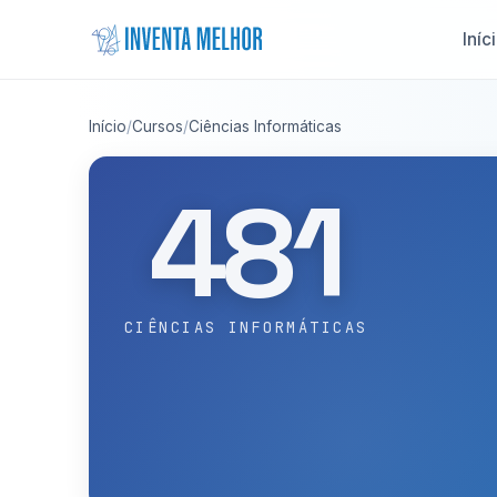
Saltar para o conteúdo
Iníc
Início
/
Cursos
/
Ciências Informáticas
481
CIÊNCIAS INFORMÁTICAS