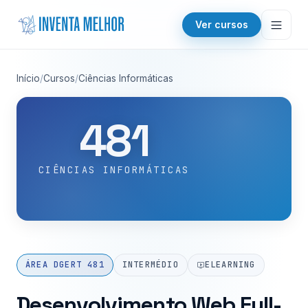
Saltar para o conteúdo
Ver cursos
Início
/
Cursos
/
Ciências Informáticas
481
CIÊNCIAS INFORMÁTICAS
ÁREA DGERT 481
INTERMÉDIO
ELEARNING
Desenvolvimento Web Full-