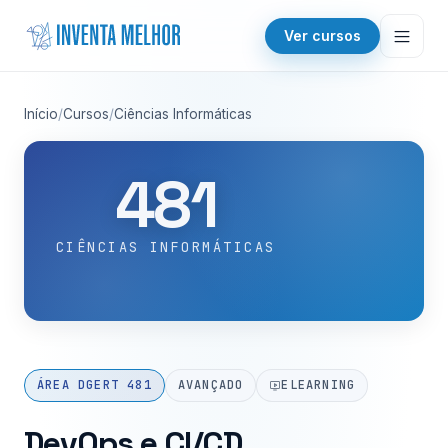
Saltar para o conteúdo
Ver cursos
Início
/
Cursos
/
Ciências Informáticas
481
CIÊNCIAS INFORMÁTICAS
ÁREA DGERT 481
AVANÇADO
ELEARNING
DevOps e CI/CD