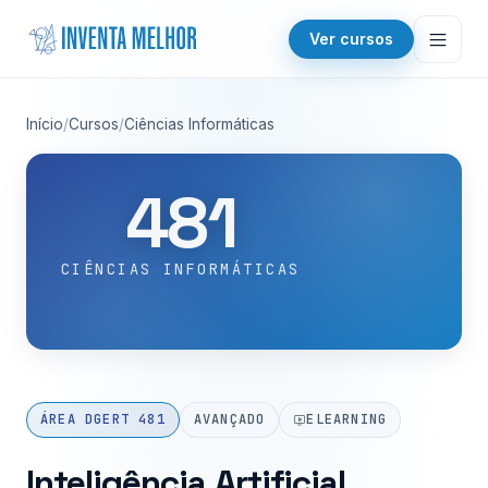
Saltar para o conteúdo
Ver cursos
Início
/
Cursos
/
Ciências Informáticas
481
CIÊNCIAS INFORMÁTICAS
ÁREA DGERT 481
AVANÇADO
ELEARNING
Inteligência Artificial