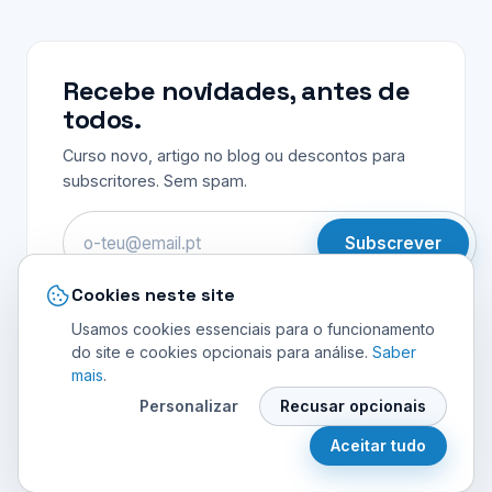
Recebe novidades, antes de
todos.
Curso novo, artigo no blog ou descontos para
subscritores. Sem spam.
Email
Subscrever
Cookies neste site
Usamos cookies essenciais para o funcionamento
do site e cookies opcionais para análise.
Saber
mais
.
© 2026 INVENTA MELHOR UNIPESSOAL LDA. Todos os
Personalizar
Recusar opcionais
direitos reservados.
Política de Privacidade
Termos e Condições
Cookies
Aceitar tudo
Preferências de cookies
Livro de Reclamações