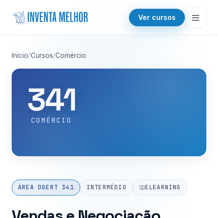
Saltar para o conteúdo
Ver cursos
Início
/
Cursos
/
Comércio
341
COMÉRCIO
ÁREA DGERT 341
INTERMÉDIO
ELEARNING
Vendas e Negociação