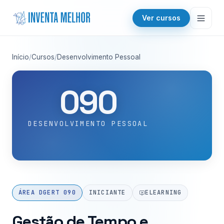
Saltar para o conteúdo
Ver cursos
Início
/
Cursos
/
Desenvolvimento Pessoal
090
DESENVOLVIMENTO PESSOAL
ÁREA DGERT 090
INICIANTE
ELEARNING
Gestão de Tempo e