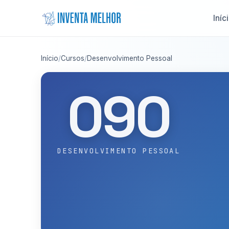
Saltar para o conteúdo
Iníc
Início
/
Cursos
/
Desenvolvimento Pessoal
090
DESENVOLVIMENTO PESSOAL